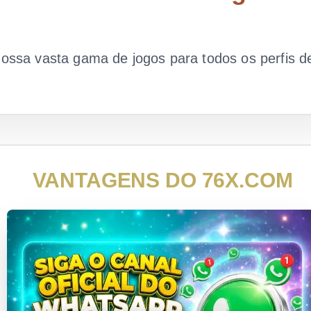
nossa vasta gama de jogos para todos os perfis de
VANTAGENS DO 76X.COM