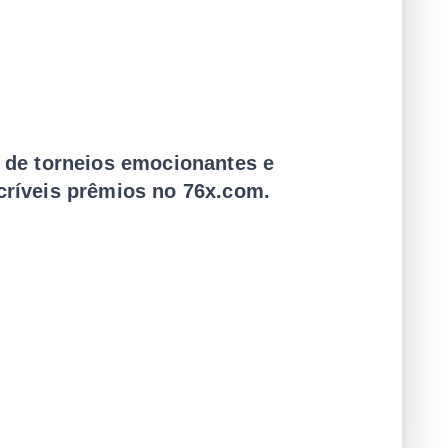
e de torneios emocionantes e
críveis prêmios no 76x.com.