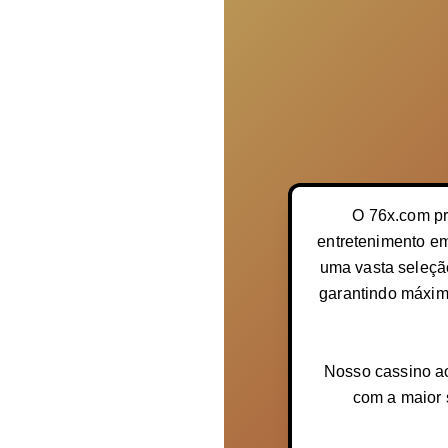
O 76x.com pr
entretenimento e
uma vasta seleçã
garantindo máxim
Nosso cassino ao
com a maior 