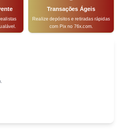
vente
Transações Ágeis
realistas
Realize depósitos e retiradas rápidas
ualável.
com Pix no 76x.com.
.