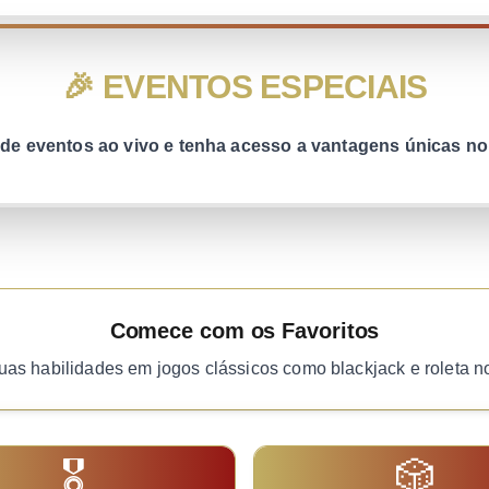
🎉
EVENTOS ESPECIAIS
 de eventos ao vivo e tenha acesso a vantagens únicas n
Comece com os Favoritos
uas habilidades em jogos clássicos como blackjack e roleta n
🎖️
🎲