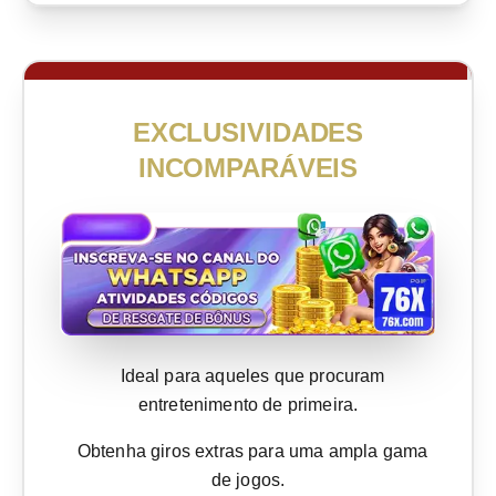
EXCLUSIVIDADES
INCOMPARÁVEIS
Ideal para aqueles que procuram
entretenimento de primeira.
Obtenha giros extras para uma ampla gama
de jogos.