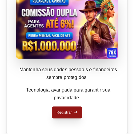
Mantenha seus dados pessoais e financeiros
sempre protegidos.
Tecnologia avançada para garantir sua
privacidade.
Registrar