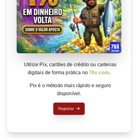
Utilize Pix, cartões de crédito ou carteiras
digitais de forma prática no
76x.com
.
Pix é o método mais rápido e seguro
disponível.
Registrar