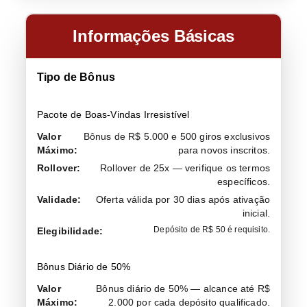
Informações Básicas
Tipo de Bônus
Pacote de Boas-Vindas Irresistível
Valor
Bônus de R$ 5.000 e 500 giros exclusivos
Máximo:
para novos inscritos.
Rollover:
Rollover de 25x — verifique os termos
específicos.
Validade:
Oferta válida por 30 dias após ativação
inicial.
Depósito de R$ 50 é requisito.
Elegibilidade:
Bônus Diário de 50%
Valor
Bônus diário de 50% — alcance até R$
Máximo:
2.000 por cada depósito qualificado.