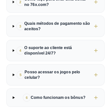
2
no 76x.com?
Quais métodos de pagamento são
3
aceitos?
O suporte ao cliente está
4
disponível 24/7?
Posso acessar os jogos pelo
5
celular?
Como funcionam os bônus?
6